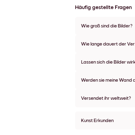
Häufig gestellte Fragen
Wie groß sind die Bilder?
Die Formate starten bei 21x28
verschiedenen Materialien un
Wie lange dauert der Ve
Optionen und Leinwänden.
In der Regel dauert der Vers
wir auch Expressversand an. 
Lassen sich die Bilder wir
Bestellaufgabe zugeschickt.
Kinderleicht! Sie sind dafür 
lassen, ohne die Wände dabei
Werden sie meine Wand a
Nein, Mixtiles hinterlassen ke
Versendet ihr weltweit?
Ja, wir liefern in fast alle Länd
Kunst Erkunden
Lake Villa Ungerahmt