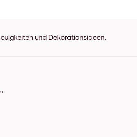
Lake Villa Schwarz
Lake Villa Weiß
Lake Villa Eichenholz
Lake Villa Breit Schwarz
Lake Villa Breit Weiß
Lake Villa Breit Walnuss
Neuigkeiten und Dekorationsideen.
Lake Villa Leinwand
en