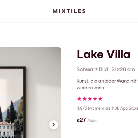
Lake Villa
Schwarz
Bild
·
21x28 cm
Kunst, die an jeder Wand häl
werden kann.
4.9/5
Mit mehr als 110k App Sto
€27
/Stück