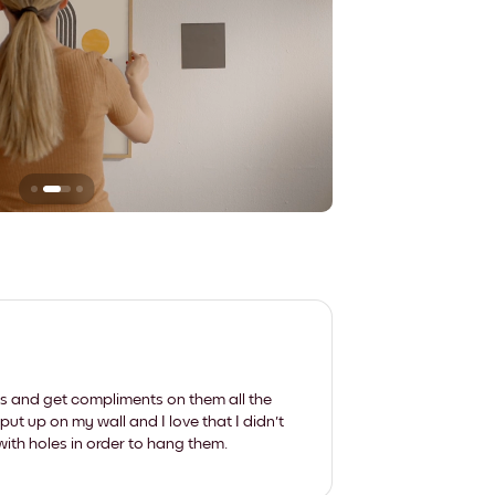
Sie hinterlassen ke
les and get compliments on them all the
put up on my wall and I love that I didn't
th holes in order to hang them.