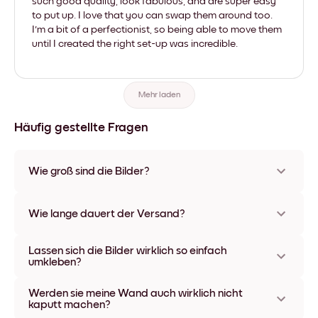
such good quality, look fabulous, and are super easy
to put up. I love that you can swap them around too.
I'm a bit of a perfectionist, so being able to move them
until I created the right set-up was incredible.
Mehr laden
Häufig gestellte Fragen
Wie groß sind die Bilder?
Die Formate starten bei 21x28 cm und gehen bis 56x112 cm.
Erhältlich in verschiedenen Materialien und Rahmenfarben,
Wie lange dauert der Versand?
einschließlich rahmenloser Optionen und Leinwänden.
In der Regel dauert der Versand ca. eine Woche. In manchen
Lassen sich die Bilder wirklich so einfach
Ländern bieten wir auch Expressversand an. Den Trackinglink
umkleben?
bekommst Du nach Bestellaufgabe zugeschickt.
Kinderleicht! Sie sind dafür gemacht, sich mehrfach
Werden sie meine Wand auch wirklich nicht
umpositionieren zu lassen, ohne die Wände dabei zu
kaputt machen?
beschädigen.