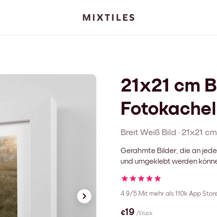
21x21 cm B
Fotokachel
Breit Weiß
Bild
·
21x21 cm
Gerahmte Bilder, die an jede
und umgeklebt werden könn
4.9/5
Mit mehr als 110k App Sto
€19
/Stück