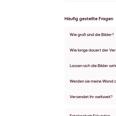
Häufig gestellte Fragen
Wie groß sind die Bilder?
Die Formate starten bei 21x2
einzigartigen Hauptbilder sin
Wie lange dauert der Ve
Materialien und Rahmenfarben
Leinwänden.
In der Regel dauert der Vers
wir auch Expressversand an. 
Lassen sich die Bilder wir
Bestellaufgabe zugeschickt.
Kinderleicht! Sie sind dafür 
lassen, ohne die Wände dabei
Werden sie meine Wand a
Nein, Mixtiles hinterlassen ke
Versendet ihr weltweit?
Ja, wir liefern in fast alle Länd