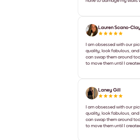
have to damage my walls wi
Lauren Scano-Cla
I am obsessed with our pic
quality, look fabulous, and
can swap them around too. I
to move them until I create
Laney Gill
I am obsessed with our pic
quality, look fabulous, and
can swap them around too. I
to move them until I create