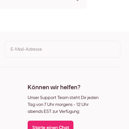
E-Mail-Adresse
Durch Ihre Anmeldung geben Sie Ihre Einwilligung zu den
Nutzungsbedingungen und der Datenschutzrichtlinie von Mixtiles
Können wir helfen?
Unser Support Team steht Dir jeden
Tag von 7 Uhr morgens - 12 Uhr
abends EST zur Verfügung
Starte einen Chat