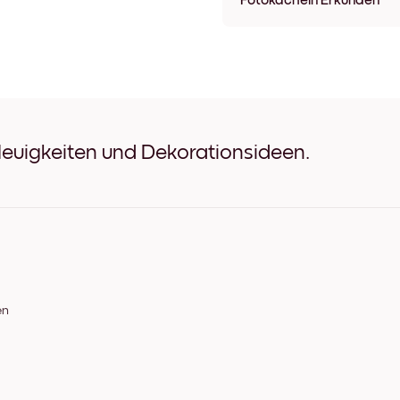
Fotokacheln Erkunden
Ungerahmt Bilder
Schwarz Bilder
Weiß Bilder
Eichenholz Bilder
Breit Schwarz Bilder
Breit Weiß Bilder
Breit Walnuss Bilder
Neuigkeiten und Dekorationsideen.
Leinwand Bilder
en