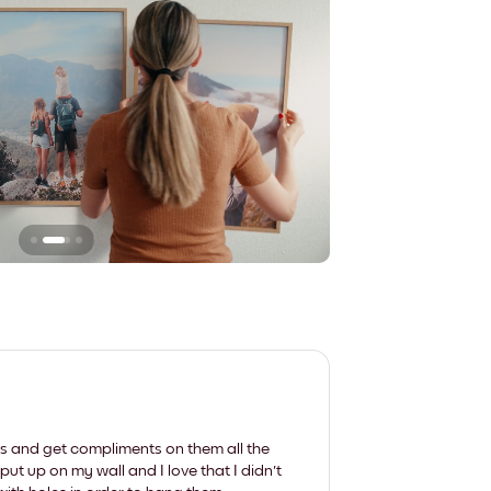
Sie hinterlassen ke
les and get compliments on them all the
put up on my wall and I love that I didn't