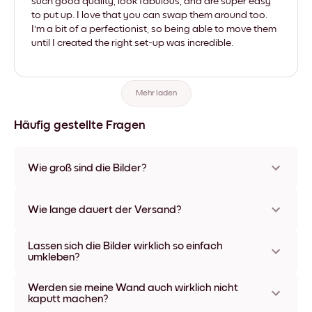
such good quality, look fabulous, and are super easy
to put up. I love that you can swap them around too.
I'm a bit of a perfectionist, so being able to move them
until I created the right set-up was incredible.
Mehr laden
Häufig gestellte Fragen
Wie groß sind die Bilder?
Die Formate starten bei 21x28 cm und gehen bis 56x112 cm.
Erhältlich in verschiedenen Materialien und Rahmenfarben,
Wie lange dauert der Versand?
einschließlich rahmenloser Optionen und Leinwänden.
In der Regel dauert der Versand ca. eine Woche. In manchen
Lassen sich die Bilder wirklich so einfach
Ländern bieten wir auch Expressversand an. Den Trackinglink
umkleben?
bekommst Du nach Bestellaufgabe zugeschickt.
Kinderleicht! Sie sind dafür gemacht, sich mehrfach
Werden sie meine Wand auch wirklich nicht
umpositionieren zu lassen, ohne die Wände dabei zu
kaputt machen?
beschädigen.