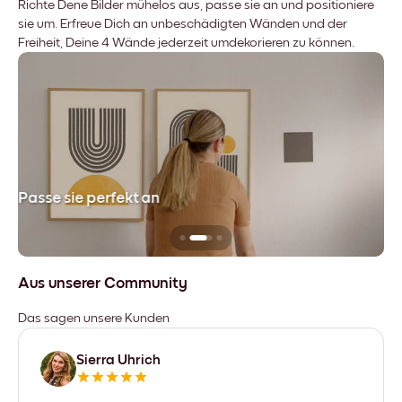
Richte Dene Bilder mühelos aus, passe sie an und positioniere
sie um. Erfreue Dich an unbeschädigten Wänden und der
Freiheit, Deine 4 Wände jederzeit umdekorieren zu können.
Passe sie perfekt an
Si
Aus unserer Community
Das sagen unsere Kunden
Sierra Uhrich