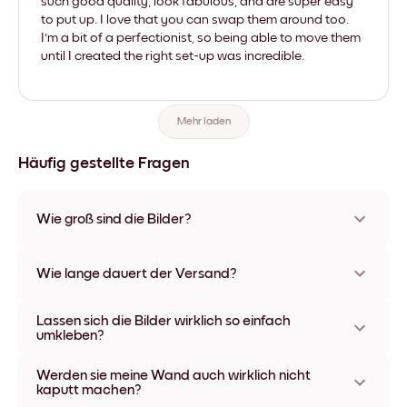
such good quality, look fabulous, and are super easy
to put up. I love that you can swap them around too.
I'm a bit of a perfectionist, so being able to move them
until I created the right set-up was incredible.
Mehr laden
Häufig gestellte Fragen
Wie groß sind die Bilder?
Die Formate starten bei 21x28 cm und gehen bis 56x112 cm.
Erhältlich in verschiedenen Materialien und Rahmenfarben,
Wie lange dauert der Versand?
einschließlich rahmenloser Optionen und Leinwänden.
In der Regel dauert der Versand ca. eine Woche. In manchen
Lassen sich die Bilder wirklich so einfach
Ländern bieten wir auch Expressversand an. Den Trackinglink
umkleben?
bekommst Du nach Bestellaufgabe zugeschickt.
Kinderleicht! Sie sind dafür gemacht, sich mehrfach
Werden sie meine Wand auch wirklich nicht
umpositionieren zu lassen, ohne die Wände dabei zu
kaputt machen?
beschädigen.