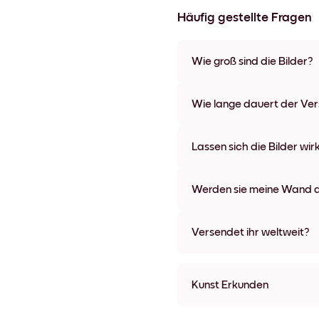
Häufig gestellte Fragen
Wie groß sind die Bilder?
Die Formate starten bei 21x28
verschiedenen Materialien un
Wie lange dauert der Ve
Optionen und Leinwänden.
In der Regel dauert der Vers
wir auch Expressversand an. 
Lassen sich die Bilder wir
Bestellaufgabe zugeschickt.
Kinderleicht! Sie sind dafür 
lassen, ohne die Wände dabei
Werden sie meine Wand a
Nein, Mixtiles hinterlassen ke
Versendet ihr weltweit?
Ja, wir liefern in fast alle Länd
Kunst Erkunden
Golden Tree Ungerahmt