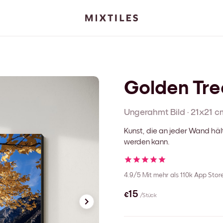
Golden Tre
Ungerahmt
Bild
·
21x21 c
Kunst, die an jeder Wand häl
werden kann.
4.9/5
Mit mehr als 110k App Sto
€15
/Stück