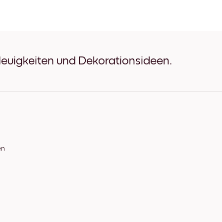
Golden Tree Schwarz
Golden Tree Weiß
Golden Tree Eichenholz
Golden Tree Breit Schwarz
Golden Tree Breit Weiß
Golden Tree Breit Walnuss
Neuigkeiten und Dekorationsideen.
Golden Tree Leinwand
en