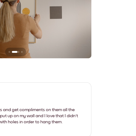
Sie hinterlassen ke
les and get compliments on them all the
put up on my wall and I love that I didn't
th holes in order to hang them.