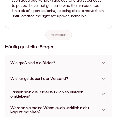
such good quality, look fabulous, and are super easy
to put up. I love that you can swap them around too.
I'm a bit of a perfectionist, so being able to move them
until I created the right set-up was incredible.
Mehr laden
Häufig gestellte Fragen
Wie groß sind die Bilder?
Die Formate starten bei 21x28 cm und gehen bis 56x112 cm.
Erhältlich in verschiedenen Materialien und Rahmenfarben,
Wie lange dauert der Versand?
einschließlich rahmenloser Optionen und Leinwänden.
In der Regel dauert der Versand ca. eine Woche. In manchen
Lassen sich die Bilder wirklich so einfach
Ländern bieten wir auch Expressversand an. Den Trackinglink
umkleben?
bekommst Du nach Bestellaufgabe zugeschickt.
Kinderleicht! Sie sind dafür gemacht, sich mehrfach
Werden sie meine Wand auch wirklich nicht
umpositionieren zu lassen, ohne die Wände dabei zu
kaputt machen?
beschädigen.