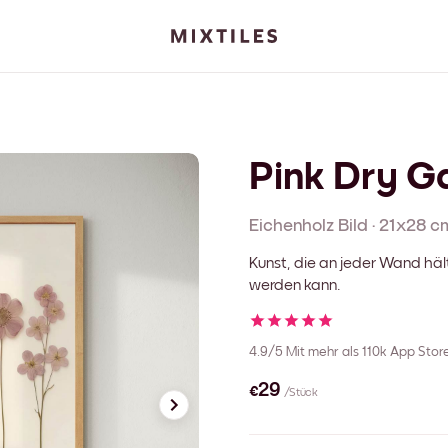
Pink Dry Ga
Eichenholz
Bild
·
21x28 c
Kunst, die an jeder Wand häl
werden kann.
4.9/5
Mit mehr als 110k App Sto
€29
/Stück