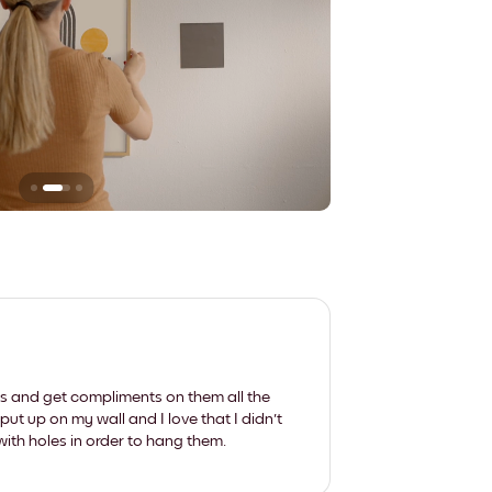
Sie hinterlassen ke
les and get compliments on them all the
put up on my wall and I love that I didn't
th holes in order to hang them.