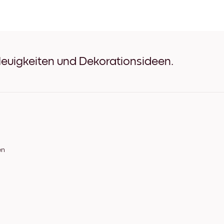
Pink Dry Gallery Schwarz
Pink Dry Gallery Weiß
Pink Dry Gallery Eichenholz
Pink Dry Gallery Breit Schw
Pink Dry Gallery Breit Weiß
Pink Dry Gallery Breit Waln
Neuigkeiten und Dekorationsideen.
Pink Dry Gallery Leinwand
en