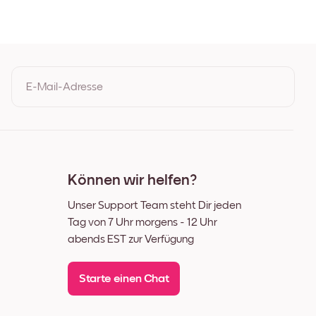
arz
uss
E-Mail-Adresse
Durch Ihre Anmeldung geben Sie Ihre Einwilligung zu den
Nutzungsbedingungen und der Datenschutzrichtlinie von Mixtiles
Können wir helfen?
Unser Support Team steht Dir jeden
Tag von 7 Uhr morgens - 12 Uhr
abends EST zur Verfügung
Starte einen Chat