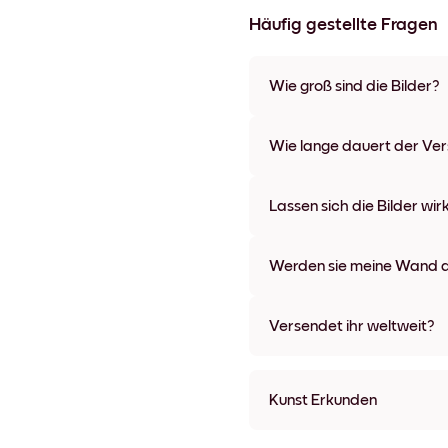
Häufig gestellte Fragen
Wie groß sind die Bilder?
Die Formate starten bei 21x28
verschiedenen Materialien un
Wie lange dauert der Ve
Optionen und Leinwänden.
In der Regel dauert der Vers
wir auch Expressversand an. 
Lassen sich die Bilder wir
Bestellaufgabe zugeschickt.
Kinderleicht! Sie sind dafür 
lassen, ohne die Wände dabei
Werden sie meine Wand a
Nein, Mixtiles hinterlassen ke
Versendet ihr weltweit?
Ja, wir liefern in fast alle Länd
Kunst Erkunden
Pink Dry Gallery Ungerahm