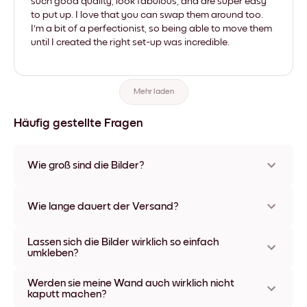
such good quality, look fabulous, and are super easy
to put up. I love that you can swap them around too.
I'm a bit of a perfectionist, so being able to move them
until I created the right set-up was incredible.
Mehr laden
Häufig gestellte Fragen
Wie groß sind die Bilder?
Die Formate starten bei 21x28 cm und gehen bis 56x112 cm.
Erhältlich in verschiedenen Materialien und Rahmenfarben,
Wie lange dauert der Versand?
einschließlich rahmenloser Optionen und Leinwänden.
In der Regel dauert der Versand ca. eine Woche. In manchen
Lassen sich die Bilder wirklich so einfach
Ländern bieten wir auch Expressversand an. Den Trackinglink
umkleben?
bekommst Du nach Bestellaufgabe zugeschickt.
Kinderleicht! Sie sind dafür gemacht, sich mehrfach
Werden sie meine Wand auch wirklich nicht
umpositionieren zu lassen, ohne die Wände dabei zu
kaputt machen?
beschädigen.