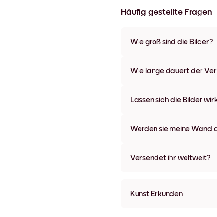
Häufig gestellte Fragen
Wie groß sind die Bilder?
Die Formate starten bei 21x28
verschiedenen Materialien un
Wie lange dauert der Ve
Optionen und Leinwänden.
In der Regel dauert der Vers
wir auch Expressversand an. 
Lassen sich die Bilder wir
Bestellaufgabe zugeschickt.
Kinderleicht! Sie sind dafür 
lassen, ohne die Wände dabei
Werden sie meine Wand a
Nein, Mixtiles hinterlassen ke
Versendet ihr weltweit?
Ja, wir liefern in fast alle Länd
Kunst Erkunden
Wild Meadow Ungerahmt