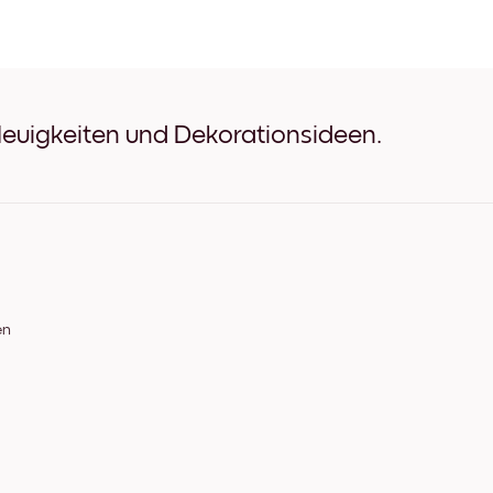
Wild Meadow Schwarz
Wild Meadow Weiß
Wild Meadow Eichenholz
Wild Meadow Breit Schwar
Wild Meadow Breit Weiß
Wild Meadow Breit Walnus
Neuigkeiten und Dekorationsideen.
Wild Meadow Leinwand
en