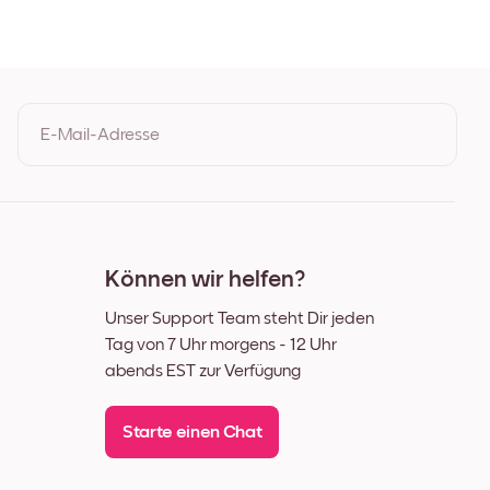
z
s
E-Mail-Adresse
Durch Ihre Anmeldung geben Sie Ihre Einwilligung zu den
Nutzungsbedingungen und der Datenschutzrichtlinie von Mixtiles
Können wir helfen?
Unser Support Team steht Dir jeden
Tag von 7 Uhr morgens - 12 Uhr
abends EST zur Verfügung
Starte einen Chat