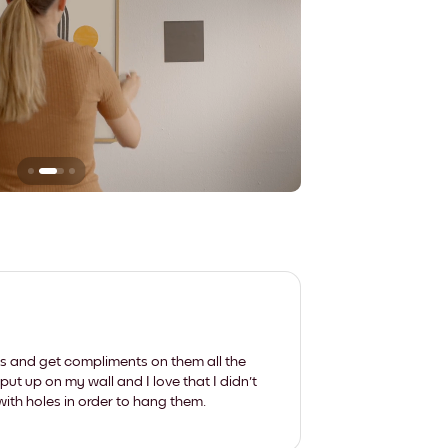
Sie hinterlassen ke
les and get compliments on them all the
put up on my wall and I love that I didn't
th holes in order to hang them.