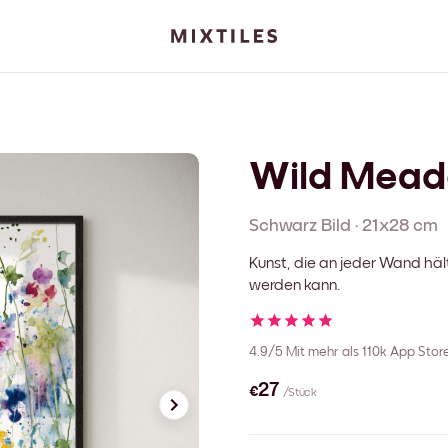
Wild Mea
Schwarz
Bild
·
21x28 cm
Kunst, die an jeder Wand häl
werden kann.
4.9/5
Mit mehr als 110k App Sto
€27
/Stück