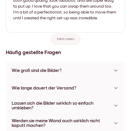
such good quality, look fabulous, and are super easy
to put up. I love that you can swap them around too.
I'm a bit of a perfectionist, so being able to move them
until I created the right set-up was incredible.
Mehr laden
Häufig gestellte Fragen
Wie groß sind die Bilder?
Die Formate starten bei 21x28 cm und gehen bis 56x112 cm.
Erhältlich in verschiedenen Materialien und Rahmenfarben,
Wie lange dauert der Versand?
einschließlich rahmenloser Optionen und Leinwänden.
In der Regel dauert der Versand ca. eine Woche. In manchen
Lassen sich die Bilder wirklich so einfach
Ländern bieten wir auch Expressversand an. Den Trackinglink
umkleben?
bekommst Du nach Bestellaufgabe zugeschickt.
Kinderleicht! Sie sind dafür gemacht, sich mehrfach
Werden sie meine Wand auch wirklich nicht
umpositionieren zu lassen, ohne die Wände dabei zu
kaputt machen?
beschädigen.