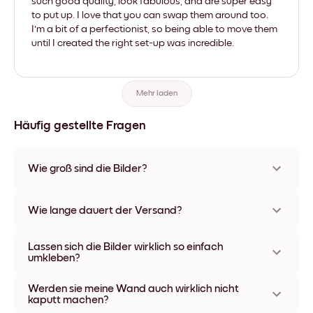
such good quality, look fabulous, and are super easy
to put up. I love that you can swap them around too.
I'm a bit of a perfectionist, so being able to move them
until I created the right set-up was incredible.
Mehr laden
Häufig gestellte Fragen
Wie groß sind die Bilder?
Die Formate starten bei 21x28 cm und gehen bis 56x112 cm.
Erhältlich in verschiedenen Materialien und Rahmenfarben,
Wie lange dauert der Versand?
einschließlich rahmenloser Optionen und Leinwänden.
In der Regel dauert der Versand ca. eine Woche. In manchen
Lassen sich die Bilder wirklich so einfach
Ländern bieten wir auch Expressversand an. Den Trackinglink
umkleben?
bekommst Du nach Bestellaufgabe zugeschickt.
Kinderleicht! Sie sind dafür gemacht, sich mehrfach
Werden sie meine Wand auch wirklich nicht
umpositionieren zu lassen, ohne die Wände dabei zu
kaputt machen?
beschädigen.