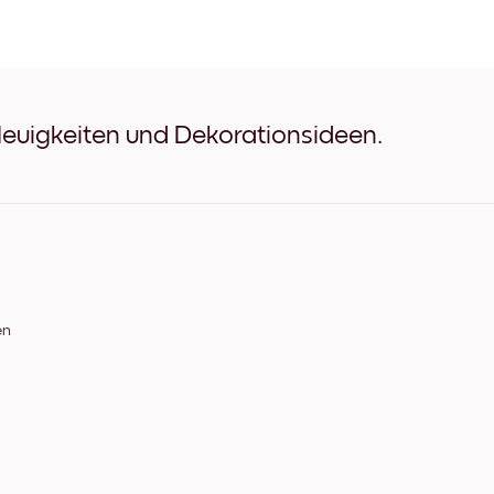
Flower Girl Schwarz
Flower Girl Weiß
Flower Girl Eichenholz
Flower Girl Breit Schwarz
Flower Girl Breit Weiß
Flower Girl Breit Walnuss
Neuigkeiten und Dekorationsideen.
Flower Girl Leinwand
en