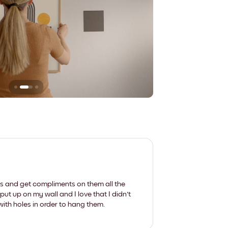
Sie hinterlassen ke
les and get compliments on them all the
put up on my wall and I love that I didn't
th holes in order to hang them.