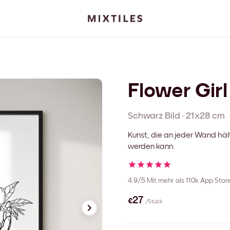
Flower Girl
Schwarz
Bild
·
21x28 cm
Kunst, die an jeder Wand häl
werden kann.
4.9/5
Mit mehr als 110k App Sto
€27
/Stück