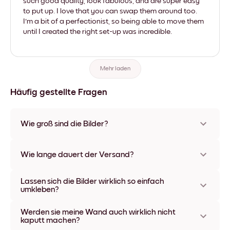
such good quality, look fabulous, and are super easy
to put up. I love that you can swap them around too.
I'm a bit of a perfectionist, so being able to move them
until I created the right set-up was incredible.
Mehr laden
Häufig gestellte Fragen
Wie groß sind die Bilder?
Die Formate starten bei 21x28 cm und gehen bis 56x112 cm.
Erhältlich in verschiedenen Materialien und Rahmenfarben,
Wie lange dauert der Versand?
einschließlich rahmenloser Optionen und Leinwänden.
In der Regel dauert der Versand ca. eine Woche. In manchen
Lassen sich die Bilder wirklich so einfach
Ländern bieten wir auch Expressversand an. Den Trackinglink
umkleben?
bekommst Du nach Bestellaufgabe zugeschickt.
Kinderleicht! Sie sind dafür gemacht, sich mehrfach
Werden sie meine Wand auch wirklich nicht
umpositionieren zu lassen, ohne die Wände dabei zu
kaputt machen?
beschädigen.