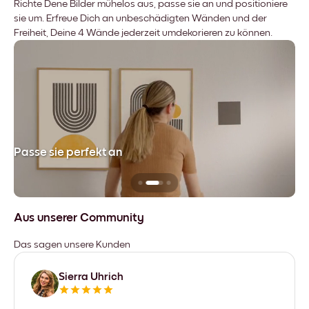
Richte Dene Bilder mühelos aus, passe sie an und positioniere
sie um. Erfreue Dich an unbeschädigten Wänden und der
Freiheit, Deine 4 Wände jederzeit umdekorieren zu können.
Passe sie perfekt an
Si
Aus unserer Community
Das sagen unsere Kunden
Sierra Uhrich