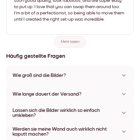
such good quality, look fabulous, and are super easy
to put up. I love that you can swap them around too.
I'm a bit of a perfectionist, so being able to move them
until I created the right set-up was incredible.
Mehr laden
Häufig gestellte Fragen
Wie groß sind die Bilder?
Die Formate starten bei 21x28 cm und gehen bis 56x112 cm.
Erhältlich in verschiedenen Materialien und Rahmenfarben,
Wie lange dauert der Versand?
einschließlich rahmenloser Optionen und Leinwänden.
In der Regel dauert der Versand ca. eine Woche. In manchen
Lassen sich die Bilder wirklich so einfach
Ländern bieten wir auch Expressversand an. Den Trackinglink
umkleben?
bekommst Du nach Bestellaufgabe zugeschickt.
Kinderleicht! Sie sind dafür gemacht, sich mehrfach
Werden sie meine Wand auch wirklich nicht
umpositionieren zu lassen, ohne die Wände dabei zu
kaputt machen?
beschädigen.