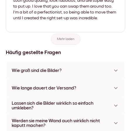
such good quality, look fabulous, and are super easy
to put up. I love that you can swap them around too.
I'm a bit of a perfectionist, so being able to move them
until I created the right set-up was incredible.
Mehr laden
Häufig gestellte Fragen
Wie groß sind die Bilder?
Die Formate starten bei 21x28 cm und gehen bis 56x112 cm.
Erhältlich in verschiedenen Materialien und Rahmenfarben,
Wie lange dauert der Versand?
einschließlich rahmenloser Optionen und Leinwänden.
In der Regel dauert der Versand ca. eine Woche. In manchen
Lassen sich die Bilder wirklich so einfach
Ländern bieten wir auch Expressversand an. Den Trackinglink
umkleben?
bekommst Du nach Bestellaufgabe zugeschickt.
Kinderleicht! Sie sind dafür gemacht, sich mehrfach
Werden sie meine Wand auch wirklich nicht
umpositionieren zu lassen, ohne die Wände dabei zu
kaputt machen?
beschädigen.