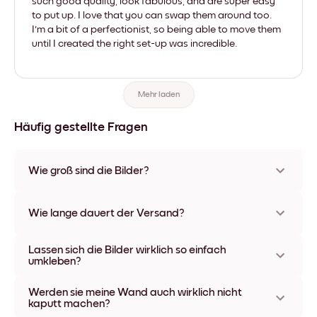
such good quality, look fabulous, and are super easy
to put up. I love that you can swap them around too.
I'm a bit of a perfectionist, so being able to move them
until I created the right set-up was incredible.
Mehr laden
Häufig gestellte Fragen
Wie groß sind die Bilder?
Die Formate starten bei 21x28 cm und gehen bis 56x112 cm.
Erhältlich in verschiedenen Materialien und Rahmenfarben,
Wie lange dauert der Versand?
einschließlich rahmenloser Optionen und Leinwänden.
In der Regel dauert der Versand ca. eine Woche. In manchen
Lassen sich die Bilder wirklich so einfach
Ländern bieten wir auch Expressversand an. Den Trackinglink
umkleben?
bekommst Du nach Bestellaufgabe zugeschickt.
Kinderleicht! Sie sind dafür gemacht, sich mehrfach
Werden sie meine Wand auch wirklich nicht
umpositionieren zu lassen, ohne die Wände dabei zu
kaputt machen?
beschädigen.