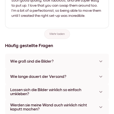
such good quality, look fabulous, and are super easy
to put up. I love that you can swap them around too.
I'm a bit of a perfectionist, so being able to move them
until I created the right set-up was incredible.
Mehr laden
Häufig gestellte Fragen
Wie groß sind die Bilder?
Die Formate starten bei 21x28 cm und gehen bis 56x112 cm.
Erhältlich in verschiedenen Materialien und Rahmenfarben,
Wie lange dauert der Versand?
einschließlich rahmenloser Optionen und Leinwänden.
In der Regel dauert der Versand ca. eine Woche. In manchen
Lassen sich die Bilder wirklich so einfach
Ländern bieten wir auch Expressversand an. Den Trackinglink
umkleben?
bekommst Du nach Bestellaufgabe zugeschickt.
Kinderleicht! Sie sind dafür gemacht, sich mehrfach
Werden sie meine Wand auch wirklich nicht
umpositionieren zu lassen, ohne die Wände dabei zu
kaputt machen?
beschädigen.