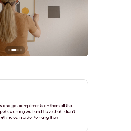
Sie hinterlassen ke
les and get compliments on them all the
put up on my wall and I love that I didn't
th holes in order to hang them.