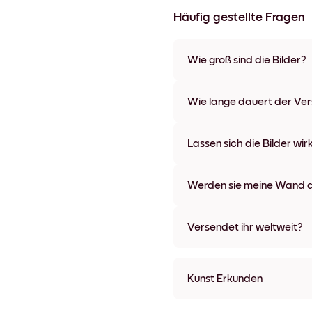
Häufig gestellte Fragen
Wie groß sind die Bilder?
Die Formate starten bei 21x28
verschiedenen Materialien un
Wie lange dauert der Ve
Optionen und Leinwänden.
In der Regel dauert der Vers
wir auch Expressversand an. 
Lassen sich die Bilder wir
Bestellaufgabe zugeschickt.
Kinderleicht! Sie sind dafür 
lassen, ohne die Wände dabei
Werden sie meine Wand a
Nein, Mixtiles hinterlassen ke
Versendet ihr weltweit?
Ja, wir liefern in fast alle Länd
Kunst Erkunden
Paris No.2 Ungerahmt