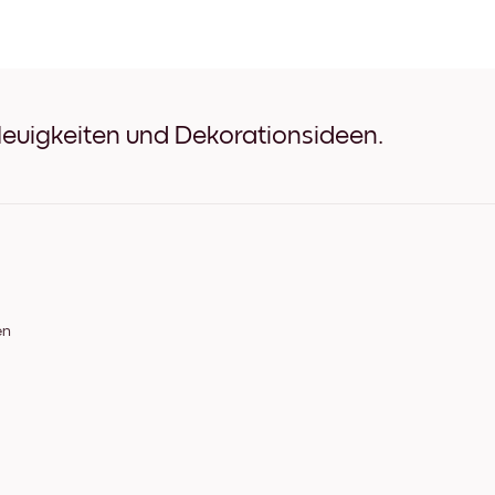
Paris No.2 Schwarz
Paris No.2 Weiß
Paris No.2 Eichenholz
Paris No.2 Breit Schwarz
Paris No.2 Breit Weiß
Paris No.2 Breit Walnuss
Neuigkeiten und Dekorationsideen.
Paris No.2 Leinwand
en