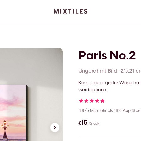
Paris No.2
Ungerahmt
Bild
·
21x21 c
Kunst, die an jeder Wand häl
werden kann.
4.9/5
Mit mehr als 110k App Sto
€15
/Stück