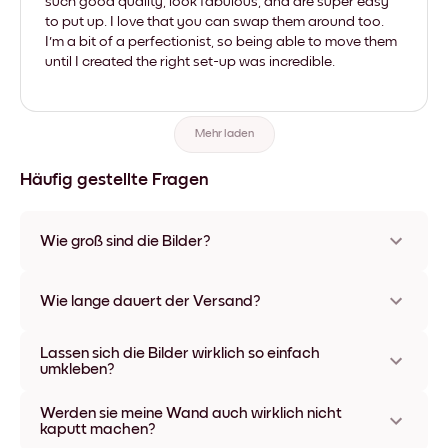
such good quality, look fabulous, and are super easy
to put up. I love that you can swap them around too.
I'm a bit of a perfectionist, so being able to move them
until I created the right set-up was incredible.
Mehr laden
Häufig gestellte Fragen
Wie groß sind die Bilder?
Die Formate starten bei 21x21 cm und gehen bis 69x91 cm.
Unsere einzigartigen Hauptbilder sind 56x112 cm groß.
Wie lange dauert der Versand?
Erhältlich in verschiedenen Materialien und Rahmenfarben,
einschließlich rahmenloser Optionen und Leinwänden.
In der Regel dauert der Versand ca. eine Woche. In manchen
Lassen sich die Bilder wirklich so einfach
Ländern bieten wir auch Expressversand an. Den Trackinglink
umkleben?
bekommst Du nach Bestellaufgabe zugeschickt.
Kinderleicht! Sie sind dafür gemacht, sich mehrfach
Werden sie meine Wand auch wirklich nicht
umpositionieren zu lassen, ohne die Wände dabei zu
kaputt machen?
beschädigen.