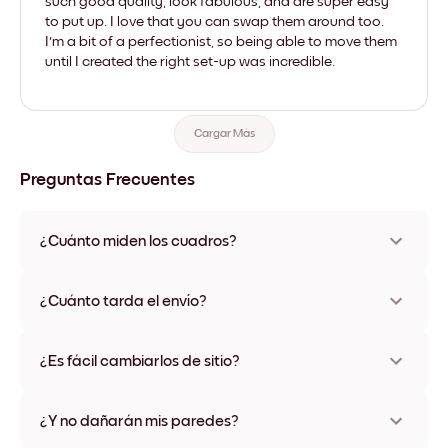
such good quality, look fabulous, and are super easy
to put up. I love that you can swap them around too.
I'm a bit of a perfectionist, so being able to move them
until I created the right set-up was incredible.
Cargar Más
Preguntas Frecuentes
¿Cuánto miden los cuadros?
Los tamaños varían de 21x28 cm a 56x112 cm. Disponible en
varios materiales y colores de marco, incluidas opciones sin
¿Cuánto tarda el envío?
marco y con lienzo.
Una semana, más o menos. Hay opciones de envío exprés
disponibles en algunos países. Te enviaremos un número de
¿Es fácil cambiarlos de sitio?
seguimiento después de tu compra
¡Superfácil! Están diseñados para moverse varias veces sin
ningún daño
¿Y no dañarán mis paredes?