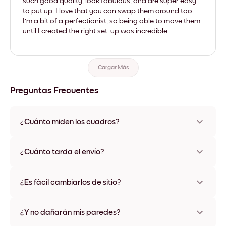
such good quality, look fabulous, and are super easy
to put up. I love that you can swap them around too.
I'm a bit of a perfectionist, so being able to move them
until I created the right set-up was incredible.
Cargar Más
Preguntas Frecuentes
¿Cuánto miden los cuadros?
Los tamaños varían de 21x28 cm a 56x112 cm. Disponible en
varios materiales y colores de marco, incluidas opciones sin
¿Cuánto tarda el envío?
marco y con lienzo.
Una semana, más o menos. Hay opciones de envío exprés
disponibles en algunos países. Te enviaremos un número de
¿Es fácil cambiarlos de sitio?
seguimiento después de tu compra
¡Superfácil! Están diseñados para moverse varias veces sin
ningún daño
¿Y no dañarán mis paredes?