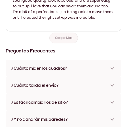
such good quality, look fabulous, and are super easy
to put up. I love that you can swap them around too.
I'm a bit of a perfectionist, so being able to move them
until I created the right set-up was incredible.
Cargar Más
Preguntas Frecuentes
¿Cuánto miden los cuadros?
Los tamaños varían de 21x28 cm a 56x112 cm. Disponible en
varios materiales y colores de marco, incluidas opciones sin
¿Cuánto tarda el envío?
marco y con lienzo.
Una semana, más o menos. Hay opciones de envío exprés
disponibles en algunos países. Te enviaremos un número de
¿Es fácil cambiarlos de sitio?
seguimiento después de tu compra
¡Superfácil! Están diseñados para moverse varias veces sin
ningún daño
¿Y no dañarán mis paredes?