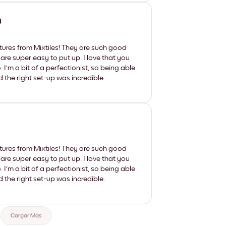
y
tures from Mixtiles! They are such good
 are super easy to put up. I love that you
'm a bit of a perfectionist, so being able
d the right set-up was incredible.
tures from Mixtiles! They are such good
 are super easy to put up. I love that you
'm a bit of a perfectionist, so being able
d the right set-up was incredible.
Cargar Más