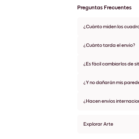
Preguntas Frecuentes
¿Cuánto miden los cuadr
Los tamaños varían de 21x28 
materiales y colores de marco,
¿Cuánto tarda el envío?
Una semana, más o menos. Hay
algunos países. Te enviaremo
¿Es fácil cambiarlos de si
compra
¡Superfácil! Están diseñados 
¿Y no dañarán mis pared
No, sin daños
¿Hacen envíos internacio
¡Sí, a la mayoría de los países
Explorar Arte
Flower Girl Sin marco