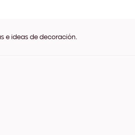
Flower Girl Negro
Flower Girl Blanco
Flower Girl Madera de Robl
Flower Girl Ancho Negro
Flower Girl Ancho Blanco
Flower Girl Ancho Nuez
as e ideas de decoración.
Flower Girl Lienzo