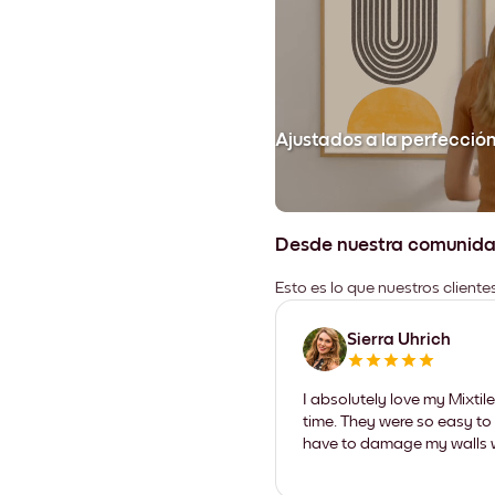
Ajustados a la perfecció
Desde nuestra comunid
Esto es lo que nuestros client
Sierra Uhrich
I absolutely love my Mixti
time. They were so easy to 
have to damage my walls wi