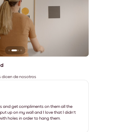
n
No deja marcas
ad
es dicen de nosotros
les and get compliments on them all the
put up on my wall and I love that I didn't
th holes in order to hang them.