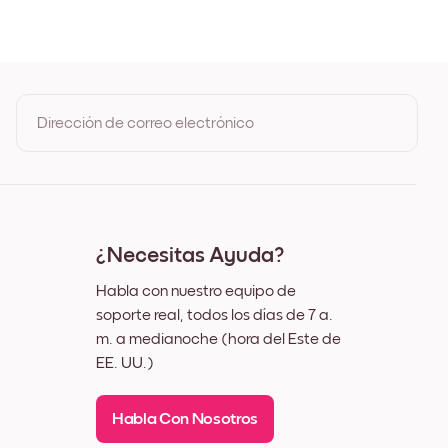
e
Dirección de correo electrónico
Al registrarte, aceptas los Términos de uso y la Política de
privacidad de Mixtiles
¿Necesitas Ayuda?
Habla con nuestro equipo de
soporte real, todos los días de 7 a.
m. a medianoche (hora del Este de
EE. UU.)
Habla Con Nosotros