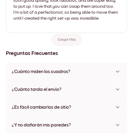
such good quality, look fabulous, and are super easy
to put up. I love that you can swap them around too.
I'm a bit of a perfectionist, so being able to move them
until I created the right set-up was incredible.
Cargar Más
Preguntas Frecuentes
¿Cuánto miden los cuadros?
Los tamaños varían de 21x28 cm a 56x112 cm. Disponible en
varios materiales y colores de marco, incluidas opciones sin
¿Cuánto tarda el envío?
marco y con lienzo.
Una semana, más o menos. Hay opciones de envío exprés
disponibles en algunos países. Te enviaremos un número de
¿Es fácil cambiarlos de sitio?
seguimiento después de tu compra
¡Superfácil! Están diseñados para moverse varias veces sin
ningún daño
¿Y no dañarán mis paredes?