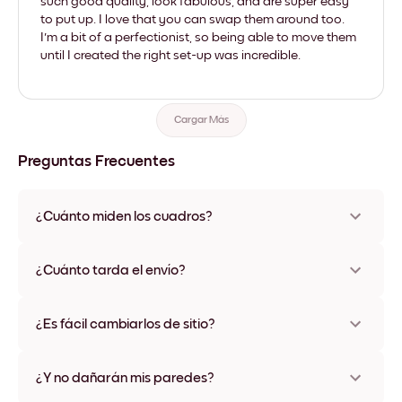
such good quality, look fabulous, and are super easy
to put up. I love that you can swap them around too.
I'm a bit of a perfectionist, so being able to move them
until I created the right set-up was incredible.
Cargar Más
Preguntas Frecuentes
¿Cuánto miden los cuadros?
Los tamaños varían de 21x28 cm a 56x112 cm. Disponible en
varios materiales y colores de marco, incluidas opciones sin
¿Cuánto tarda el envío?
marco y con lienzo.
Una semana, más o menos. Hay opciones de envío exprés
disponibles en algunos países. Te enviaremos un número de
¿Es fácil cambiarlos de sitio?
seguimiento después de tu compra
¡Superfácil! Están diseñados para moverse varias veces sin
ningún daño
¿Y no dañarán mis paredes?