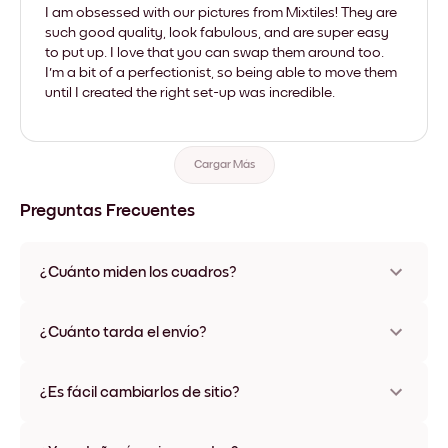
I am obsessed with our pictures from Mixtiles! They are
such good quality, look fabulous, and are super easy
to put up. I love that you can swap them around too.
I'm a bit of a perfectionist, so being able to move them
until I created the right set-up was incredible.
Cargar Más
Preguntas Frecuentes
¿Cuánto miden los cuadros?
Los tamaños varían de 21x28 cm a 56x112 cm. Disponible en
varios materiales y colores de marco, incluidas opciones sin
¿Cuánto tarda el envío?
marco y con lienzo.
Una semana, más o menos. Hay opciones de envío exprés
disponibles en algunos países. Te enviaremos un número de
¿Es fácil cambiarlos de sitio?
seguimiento después de tu compra
¡Superfácil! Están diseñados para moverse varias veces sin