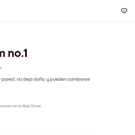
m no.1
m
r pared, no deja daño, y pueden cambiarse
ciones en la App Store