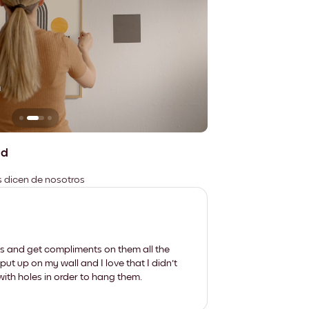
n
No deja marcas
ad
es dicen de nosotros
les and get compliments on them all the
put up on my wall and I love that I didn't
th holes in order to hang them.