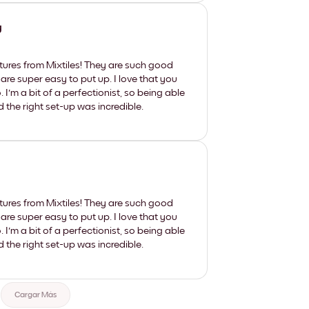
y
tures from Mixtiles! They are such good
 are super easy to put up. I love that you
'm a bit of a perfectionist, so being able
d the right set-up was incredible.
tures from Mixtiles! They are such good
 are super easy to put up. I love that you
'm a bit of a perfectionist, so being able
d the right set-up was incredible.
Cargar Más