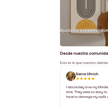
Ajustados a la perfecció
Desde nuestra comunid
Esto es lo que nuestros client
Sierra Uhrich
I absolutely love my Mixti
time. They were so easy to 
have to damage my walls wi