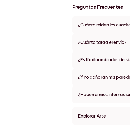
Preguntas Frecuentes
¿Cuánto miden los cuadr
Los tamaños varían de 21x28 
materiales y colores de marco,
¿Cuánto tarda el envío?
Una semana, más o menos. Hay
algunos países. Te enviaremo
¿Es fácil cambiarlos de si
compra
¡Superfácil! Están diseñados 
¿Y no dañarán mis pared
No, sin daños
¿Hacen envíos internacio
¡Sí, a la mayoría de los países
Explorar Arte
Blush Bloom no.1 Sin marco