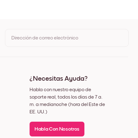
e Roble
gro
anco
ez
Dirección de correo electrónico
Al registrarte, aceptas los Términos de uso y la Política de
privacidad de Mixtiles
¿Necesitas Ayuda?
Habla con nuestro equipo de
soporte real, todos los días de 7 a.
m. a medianoche (hora del Este de
EE. UU.)
Habla Con Nosotros