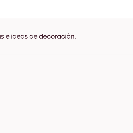
Blush Bloom no.1 Negro
Blush Bloom no.1 Blanco
Blush Bloom no.1 Madera d
Blush Bloom no.1 Ancho Ne
Blush Bloom no.1 Ancho Bl
Blush Bloom no.1 Ancho Nu
as e ideas de decoración.
Blush Bloom no.1 Lienzo