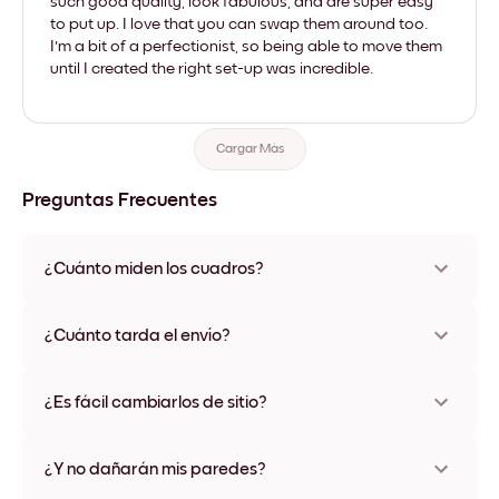
such good quality, look fabulous, and are super easy
to put up. I love that you can swap them around too.
I'm a bit of a perfectionist, so being able to move them
until I created the right set-up was incredible.
Cargar Más
Preguntas Frecuentes
¿Cuánto miden los cuadros?
Los tamaños varían de 21x28 cm a 56x112 cm. Disponible en
varios materiales y colores de marco, incluidas opciones sin
¿Cuánto tarda el envío?
marco y con lienzo.
Una semana, más o menos. Hay opciones de envío exprés
disponibles en algunos países. Te enviaremos un número de
¿Es fácil cambiarlos de sitio?
seguimiento después de tu compra
¡Superfácil! Están diseñados para moverse varias veces sin
ningún daño
¿Y no dañarán mis paredes?