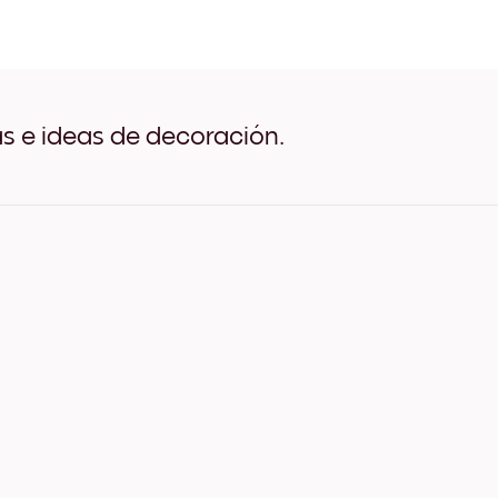
Flower Girl Negro
Flower Girl Blanco
Flower Girl Madera de Robl
Flower Girl Ancho Negro
Flower Girl Ancho Blanco
Flower Girl Ancho Nuez
as e ideas de decoración.
Flower Girl Lienzo