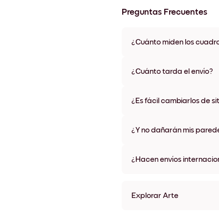
Preguntas Frecuentes
¿Cuánto miden los cuadr
Los tamaños varían de 21x28 
materiales y colores de marco,
¿Cuánto tarda el envío?
Una semana, más o menos. Hay
algunos países. Te enviaremo
¿Es fácil cambiarlos de si
compra
¡Superfácil! Están diseñados 
¿Y no dañarán mis pared
No, sin daños
¿Hacen envíos internacio
¡Sí, a la mayoría de los países
Explorar Arte
Flower Girl Sin marco