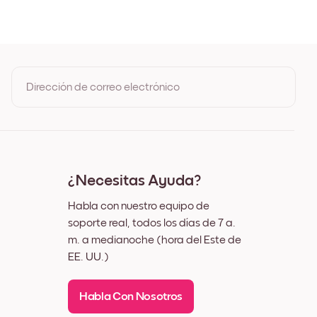
e
Dirección de correo electrónico
Al registrarte, aceptas los Términos de uso y la Política de
privacidad de Mixtiles
¿Necesitas Ayuda?
Habla con nuestro equipo de
soporte real, todos los días de 7 a.
m. a medianoche (hora del Este de
EE. UU.)
Habla Con Nosotros