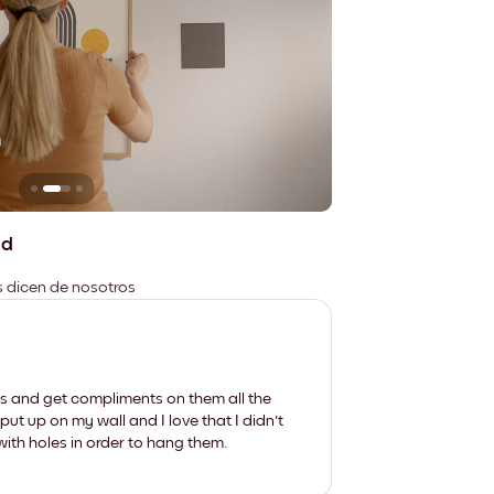
n
No deja marcas
ad
es dicen de nosotros
les and get compliments on them all the
put up on my wall and I love that I didn't
th holes in order to hang them.