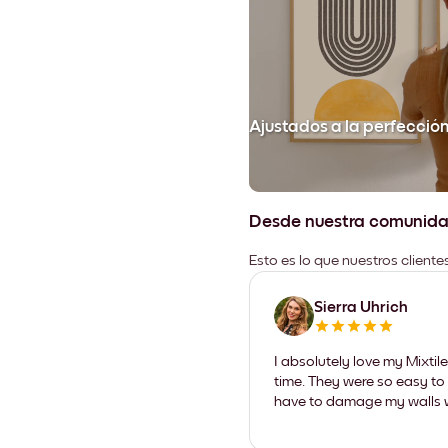
Ajustados a la perfecció
Desde nuestra comunid
Esto es lo que nuestros client
Sierra Uhrich
I absolutely love my Mixti
time. They were so easy to 
have to damage my walls wi