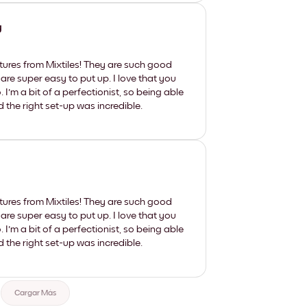
y
tures from Mixtiles! They are such good
 are super easy to put up. I love that you
'm a bit of a perfectionist, so being able
d the right set-up was incredible.
tures from Mixtiles! They are such good
 are super easy to put up. I love that you
'm a bit of a perfectionist, so being able
d the right set-up was incredible.
Cargar Más