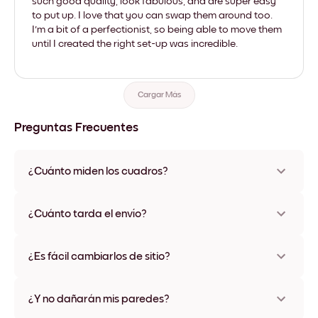
such good quality, look fabulous, and are super easy
to put up. I love that you can swap them around too.
I'm a bit of a perfectionist, so being able to move them
until I created the right set-up was incredible.
Cargar Más
Preguntas Frecuentes
¿Cuánto miden los cuadros?
Los tamaños varían de 21x28 cm a 56x112 cm. Disponible en
varios materiales y colores de marco, incluidas opciones sin
¿Cuánto tarda el envío?
marco y con lienzo.
Una semana, más o menos. Hay opciones de envío exprés
disponibles en algunos países. Te enviaremos un número de
¿Es fácil cambiarlos de sitio?
seguimiento después de tu compra
¡Superfácil! Están diseñados para moverse varias veces sin
ningún daño
¿Y no dañarán mis paredes?