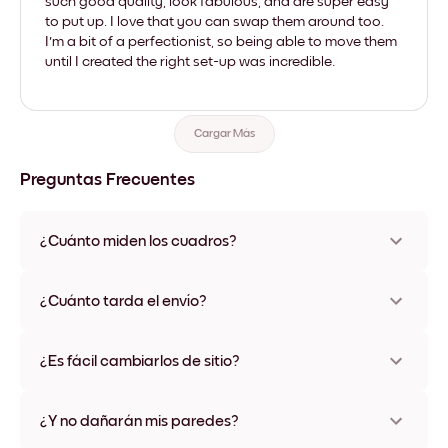
such good quality, look fabulous, and are super easy
to put up. I love that you can swap them around too.
I'm a bit of a perfectionist, so being able to move them
until I created the right set-up was incredible.
Cargar Más
Preguntas Frecuentes
¿Cuánto miden los cuadros?
Los tamaños varían de 21x28 cm a 56x112 cm. Disponible en
varios materiales y colores de marco, incluidas opciones sin
¿Cuánto tarda el envío?
marco y con lienzo.
Una semana, más o menos. Hay opciones de envío exprés
disponibles en algunos países. Te enviaremos un número de
¿Es fácil cambiarlos de sitio?
seguimiento después de tu compra
¡Superfácil! Están diseñados para moverse varias veces sin
ningún daño
¿Y no dañarán mis paredes?