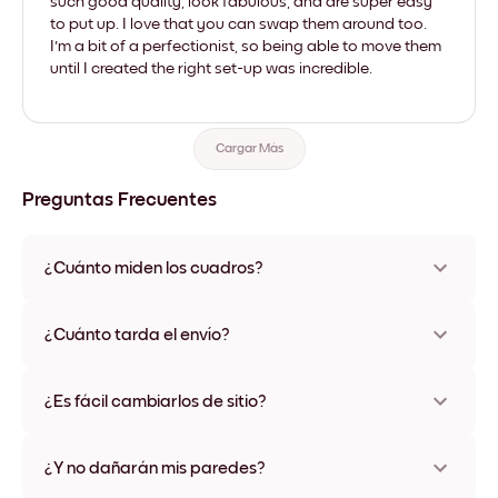
such good quality, look fabulous, and are super easy
to put up. I love that you can swap them around too.
I'm a bit of a perfectionist, so being able to move them
until I created the right set-up was incredible.
Cargar Más
Preguntas Frecuentes
¿Cuánto miden los cuadros?
Los tamaños varían de 21x28 cm a 56x112 cm. Disponible en
varios materiales y colores de marco, incluidas opciones sin
¿Cuánto tarda el envío?
marco y con lienzo.
Una semana, más o menos. Hay opciones de envío exprés
disponibles en algunos países. Te enviaremos un número de
¿Es fácil cambiarlos de sitio?
seguimiento después de tu compra
¡Superfácil! Están diseñados para moverse varias veces sin
ningún daño
¿Y no dañarán mis paredes?