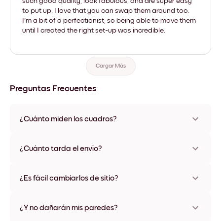
such good quality, look fabulous, and are super easy
to put up. I love that you can swap them around too.
I'm a bit of a perfectionist, so being able to move them
until I created the right set-up was incredible.
Cargar Más
Preguntas Frecuentes
¿Cuánto miden los cuadros?
Los tamaños varían de 21x28 cm a 56x112 cm. Disponible en
varios materiales y colores de marco, incluidas opciones sin
¿Cuánto tarda el envío?
marco y con lienzo.
Una semana, más o menos. Hay opciones de envío exprés
disponibles en algunos países. Te enviaremos un número de
¿Es fácil cambiarlos de sitio?
seguimiento después de tu compra
¡Superfácil! Están diseñados para moverse varias veces sin
ningún daño
¿Y no dañarán mis paredes?