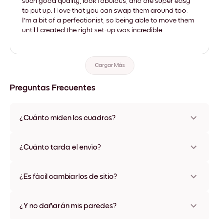
such good quality, look fabulous, and are super easy
to put up. I love that you can swap them around too.
I'm a bit of a perfectionist, so being able to move them
until I created the right set-up was incredible.
Cargar Más
Preguntas Frecuentes
¿Cuánto miden los cuadros?
Los tamaños varían de 21x28 cm a 56x112 cm. Disponible en
varios materiales y colores de marco, incluidas opciones sin
¿Cuánto tarda el envío?
marco y con lienzo.
Una semana, más o menos. Hay opciones de envío exprés
disponibles en algunos países. Te enviaremos un número de
¿Es fácil cambiarlos de sitio?
seguimiento después de tu compra
¡Superfácil! Están diseñados para moverse varias veces sin
ningún daño
¿Y no dañarán mis paredes?