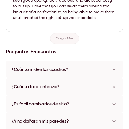
such good quality, look fabulous, and are super easy
to put up. I love that you can swap them around too.
I'm a bit of a perfectionist, so being able to move them
until I created the right set-up was incredible.
Cargar Más
Preguntas Frecuentes
¿Cuánto miden los cuadros?
Los tamaños varían de 21x28 cm a 56x112 cm. Disponible en
varios materiales y colores de marco, incluidas opciones sin
¿Cuánto tarda el envío?
marco y con lienzo.
Una semana, más o menos. Hay opciones de envío exprés
disponibles en algunos países. Te enviaremos un número de
¿Es fácil cambiarlos de sitio?
seguimiento después de tu compra
¡Superfácil! Están diseñados para moverse varias veces sin
ningún daño
¿Y no dañarán mis paredes?