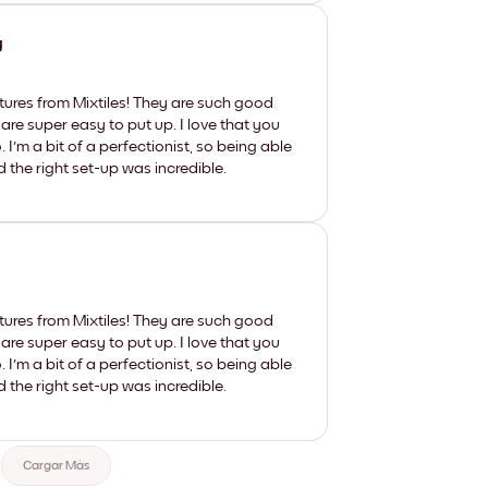
y
tures from Mixtiles! They are such good
 are super easy to put up. I love that you
'm a bit of a perfectionist, so being able
d the right set-up was incredible.
tures from Mixtiles! They are such good
 are super easy to put up. I love that you
'm a bit of a perfectionist, so being able
d the right set-up was incredible.
Cargar Más