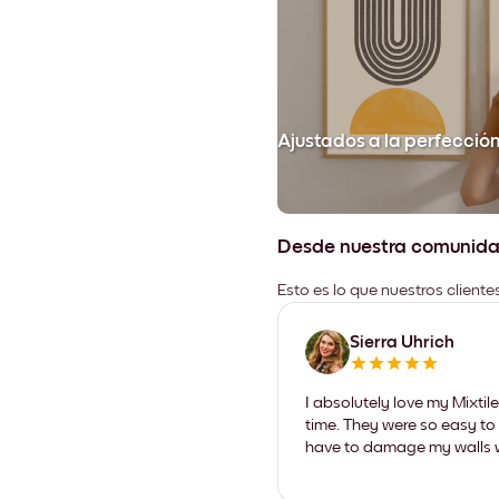
Ajustados a la perfecció
Desde nuestra comunid
Esto es lo que nuestros client
Sierra Uhrich
I absolutely love my Mixti
time. They were so easy to 
have to damage my walls wi