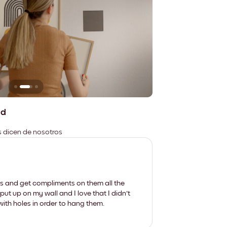
n
No deja marcas
ad
es dicen de nosotros
les and get compliments on them all the
put up on my wall and I love that I didn't
th holes in order to hang them.