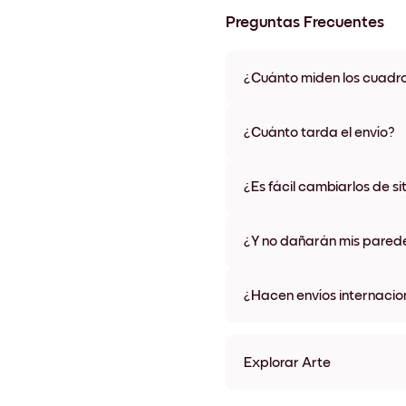
Preguntas Frecuentes
¿Cuánto miden los cuadr
Los tamaños varían de 21x28 
materiales y colores de marco,
¿Cuánto tarda el envío?
Una semana, más o menos. Hay
algunos países. Te enviaremo
¿Es fácil cambiarlos de si
compra
¡Superfácil! Están diseñados 
¿Y no dañarán mis pared
No, sin daños
¿Hacen envíos internacio
¡Sí, a la mayoría de los países
Explorar Arte
Cute Hedgehog Sin marco