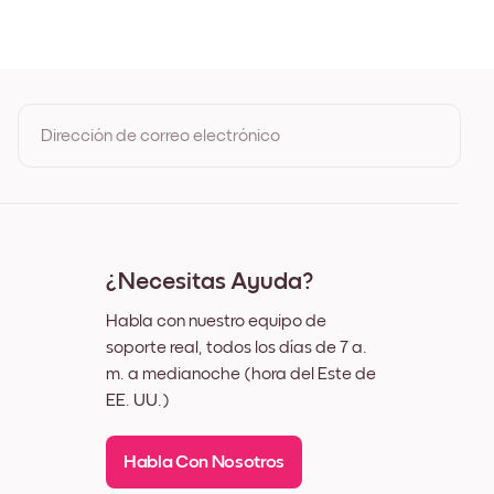
 Roble
ro
nco
ez
Dirección de correo electrónico
Al registrarte, aceptas los Términos de uso y la Política de
privacidad de Mixtiles
¿Necesitas Ayuda?
Habla con nuestro equipo de
soporte real, todos los días de 7 a.
m. a medianoche (hora del Este de
EE. UU.)
Habla Con Nosotros