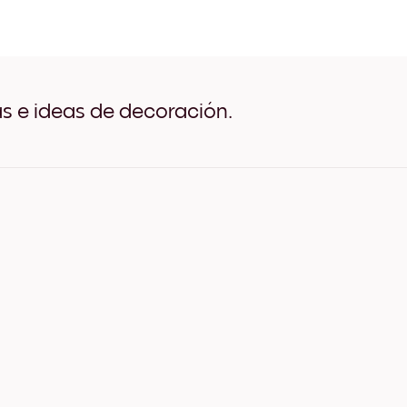
Cute Hedgehog Negro
Cute Hedgehog Blanco
Cute Hedgehog Madera de
Cute Hedgehog Ancho Neg
Cute Hedgehog Ancho Bla
Cute Hedgehog Ancho Nu
as e ideas de decoración.
Cute Hedgehog Lienzo