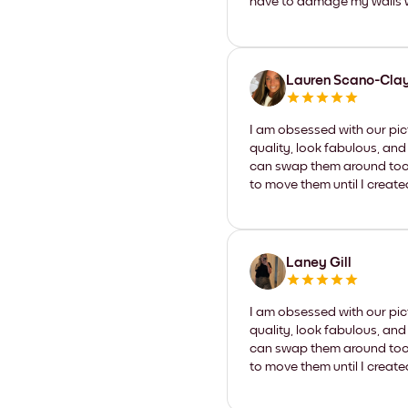
have to damage my walls wi
Lauren Scano-Cla
I am obsessed with our pic
quality, look fabulous, and
can swap them around too. I
to move them until I create
Laney Gill
I am obsessed with our pic
quality, look fabulous, and
can swap them around too. I
to move them until I create