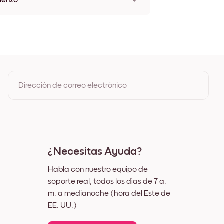
Lienzo
'
'
'
''
''
''
''
Dirección de correo electrónico
0''
7''
0''
Al registrarte, aceptas los Términos de uso y la Política de
6''
privacidad de Mixtiles
7''
4''
2''
¿Necesitas Ayuda?
Habla con nuestro equipo de
soporte real, todos los días de 7 a.
m. a medianoche (hora del Este de
EE. UU.)