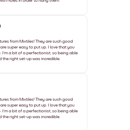
th holes in order to hang them.
y
tures from Mixtiles! They are such good
 are super easy to put up. I love that you
'm a bit of a perfectionist, so being able
d the right set-up was incredible.
tures from Mixtiles! They are such good
 are super easy to put up. I love that you
'm a bit of a perfectionist, so being able
d the right set-up was incredible.