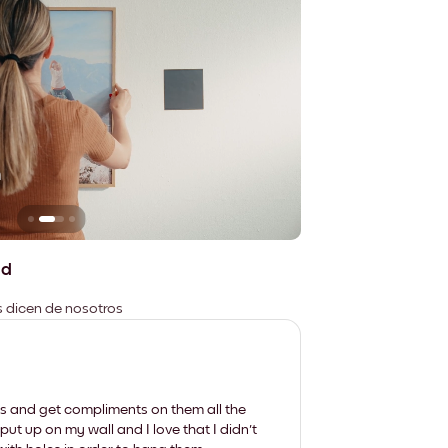
n
No deja marcas
ad
es dicen de nosotros
les and get compliments on them all the
put up on my wall and I love that I didn't