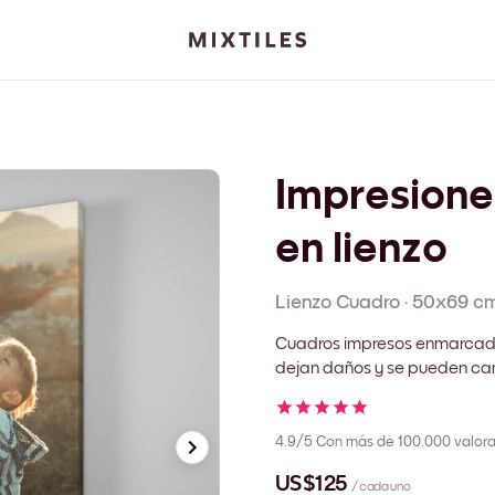
Impresione
en lienzo
Lienzo
Cuadro
·
50x69 c
Cuadros impresos enmarcado
dejan daños y se pueden cam
4.9/5
Con más de 100.000 valora
US$125
/ cada uno