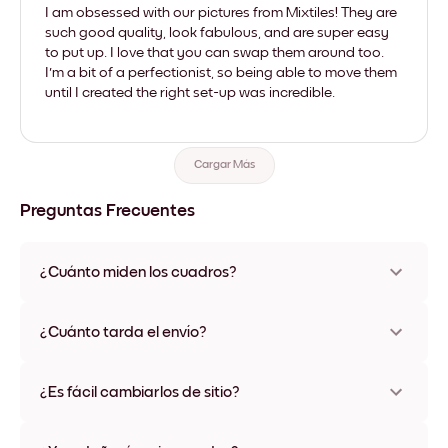
I am obsessed with our pictures from Mixtiles! They are
such good quality, look fabulous, and are super easy
to put up. I love that you can swap them around too.
I'm a bit of a perfectionist, so being able to move them
until I created the right set-up was incredible.
Cargar Más
Preguntas Frecuentes
¿Cuánto miden los cuadros?
Los tamaños varían de 21x21 cm a 69x91 cm, además de una
opción única de 56x112 cm. Disponible en varios materiales y
¿Cuánto tarda el envío?
colores de marco, incluidas opciones sin marco y con lienzo.
Una semana, más o menos. Hay opciones de envío exprés
disponibles en algunos países. Te enviaremos un número de
¿Es fácil cambiarlos de sitio?
seguimiento después de tu compra
¡Superfácil! Están diseñados para moverse varias veces sin