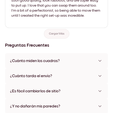
such good quality, look fabulous, and are super easy
to put up. I love that you can swap them around too.
I'm a bit of a perfectionist, so being able to move them
until I created the right set-up was incredible.
Cargar Más
Preguntas Frecuentes
¿Cuánto miden los cuadros?
Los tamaños varían de 21x28 cm a 56x112 cm. Disponible en
varios materiales y colores de marco, incluidas opciones sin
¿Cuánto tarda el envío?
marco y con lienzo.
Una semana, más o menos. Hay opciones de envío exprés
disponibles en algunos países. Te enviaremos un número de
¿Es fácil cambiarlos de sitio?
seguimiento después de tu compra
¡Superfácil! Están diseñados para moverse varias veces sin
ningún daño
¿Y no dañarán mis paredes?