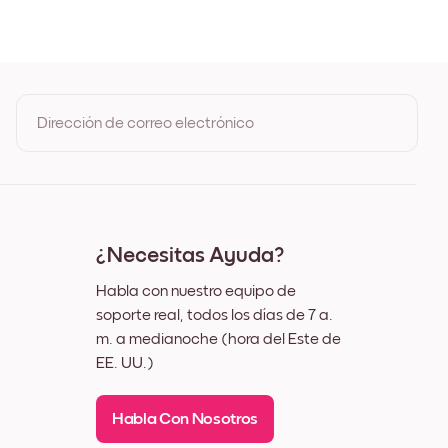
 Roble
ro
nco
ez
Dirección de correo electrónico
Al registrarte, aceptas los Términos de uso y la Política de
privacidad de Mixtiles
¿Necesitas Ayuda?
Habla con nuestro equipo de
soporte real, todos los días de 7 a.
m. a medianoche (hora del Este de
EE. UU.)
Habla Con Nosotros