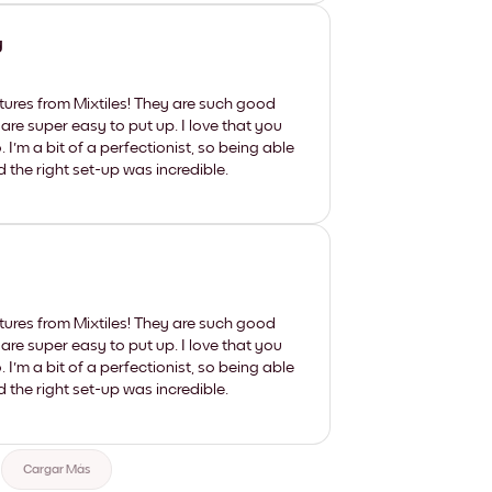
y
tures from Mixtiles! They are such good
 are super easy to put up. I love that you
'm a bit of a perfectionist, so being able
d the right set-up was incredible.
tures from Mixtiles! They are such good
 are super easy to put up. I love that you
'm a bit of a perfectionist, so being able
d the right set-up was incredible.
Cargar Más