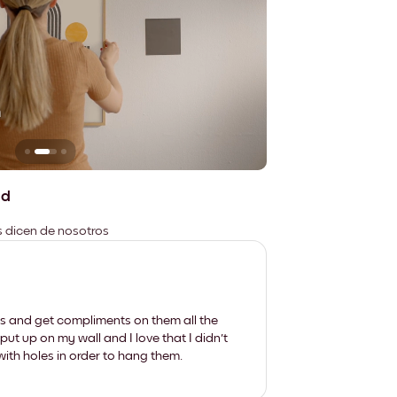
n
No deja marcas
ad
es dicen de nosotros
les and get compliments on them all the
put up on my wall and I love that I didn't
th holes in order to hang them.