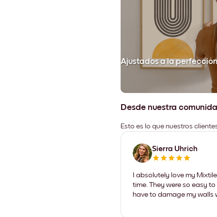
Ajustados a la perfecció
Desde nuestra comunid
Esto es lo que nuestros client
Sierra Uhrich
I absolutely love my Mixti
time. They were so easy to 
have to damage my walls wi