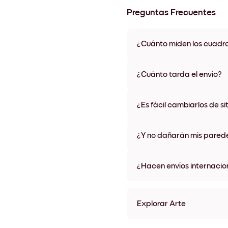
Preguntas Frecuentes
¿Cuánto miden los cuadr
Los tamaños varían de 21x28 
materiales y colores de marco,
¿Cuánto tarda el envío?
Una semana, más o menos. Hay
algunos países. Te enviaremo
¿Es fácil cambiarlos de si
compra
¡Superfácil! Están diseñados 
¿Y no dañarán mis pared
No, sin daños
¿Hacen envíos internacio
¡Sí, a la mayoría de los países
Explorar Arte
Cute Hedgehog Sin marco