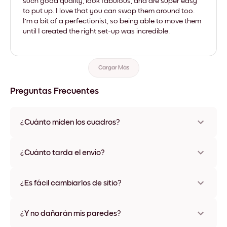
such good quality, look fabulous, and are super easy
to put up. I love that you can swap them around too.
I'm a bit of a perfectionist, so being able to move them
until I created the right set-up was incredible.
Cargar Más
Preguntas Frecuentes
¿Cuánto miden los cuadros?
Los tamaños varían de 21x28 cm a 56x112 cm. Disponible en
varios materiales y colores de marco, incluidas opciones sin
¿Cuánto tarda el envío?
marco y con lienzo.
Una semana, más o menos. Hay opciones de envío exprés
disponibles en algunos países. Te enviaremos un número de
¿Es fácil cambiarlos de sitio?
seguimiento después de tu compra
¡Superfácil! Están diseñados para moverse varias veces sin
ningún daño
¿Y no dañarán mis paredes?