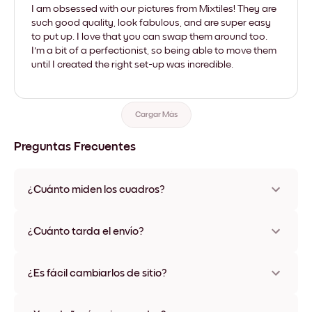
I am obsessed with our pictures from Mixtiles! They are
such good quality, look fabulous, and are super easy
to put up. I love that you can swap them around too.
I'm a bit of a perfectionist, so being able to move them
until I created the right set-up was incredible.
Cargar Más
Preguntas Frecuentes
¿Cuánto miden los cuadros?
Los tamaños varían de 21x28 cm a 56x112 cm. Disponible en
varios materiales y colores de marco, incluidas opciones sin
¿Cuánto tarda el envío?
marco y con lienzo.
Una semana, más o menos. Hay opciones de envío exprés
disponibles en algunos países. Te enviaremos un número de
¿Es fácil cambiarlos de sitio?
seguimiento después de tu compra
¡Superfácil! Están diseñados para moverse varias veces sin