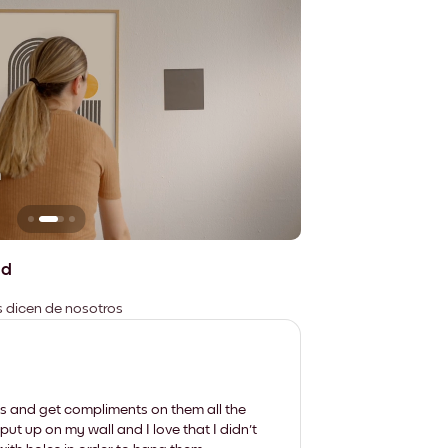
n
No deja marcas
ad
es dicen de nosotros
les and get compliments on them all the
put up on my wall and I love that I didn't