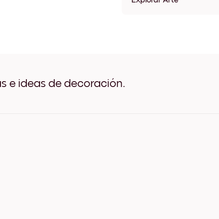
Explorar Arte
Claude Monet- The Seine a
Claude Monet- The Seine a
Claude Monet- The Seine a
Claude Monet- The Seine a
Claude Monet- The Seine a
Claude Monet- The Seine a
Claude Monet- The Seine a
as e ideas de decoración.
Claude Monet- The Seine at