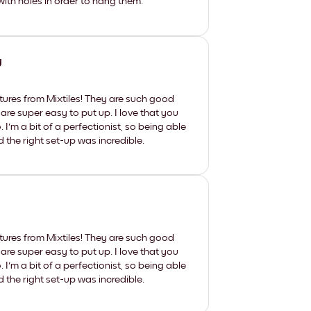
th holes in order to hang them.
y
tures from Mixtiles! They are such good
 are super easy to put up. I love that you
'm a bit of a perfectionist, so being able
d the right set-up was incredible.
tures from Mixtiles! They are such good
 are super easy to put up. I love that you
'm a bit of a perfectionist, so being able
d the right set-up was incredible.