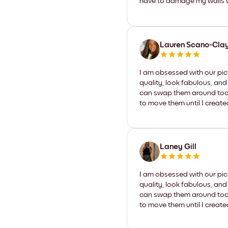
have to damage my walls wi
Lauren Scano-Cla
I am obsessed with our pic
quality, look fabulous, and
can swap them around too. I
to move them until I create
Laney Gill
I am obsessed with our pic
quality, look fabulous, and
can swap them around too. I
to move them until I create