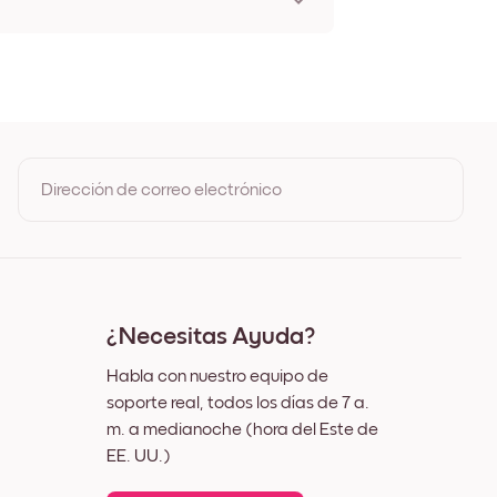
t Giverny Sin marco
t Giverny Negro
t Giverny Blanco
t Giverny Madera de Roble
t Giverny Ancho Negro
t Giverny Ancho Blanco
t Giverny Ancho Nuez
Dirección de correo electrónico
 Giverny Lienzo
Al registrarte, aceptas los Términos de uso y la Política de
privacidad de Mixtiles
¿Necesitas Ayuda?
Habla con nuestro equipo de
soporte real, todos los días de 7 a.
m. a medianoche (hora del Este de
EE. UU.)