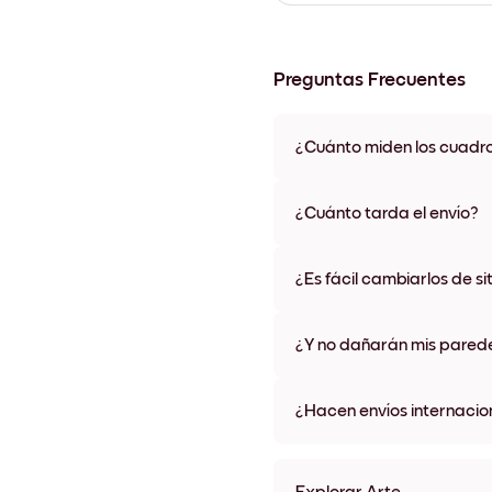
Preguntas Frecuentes
¿Cuánto miden los cuadr
Los tamaños varían de 8''x11'' 
colores de marco, incluidas op
¿Cuánto tarda el envío?
Una semana, más o menos. Hay
algunos países. Te enviaremo
¿Es fácil cambiarlos de si
compra
¡Superfácil! Están diseñados 
¿Y no dañarán mis pared
No, sin daños
¿Hacen envíos internacio
¡Sí, a la mayoría de los países