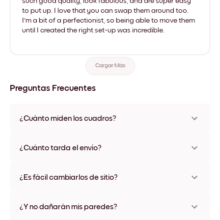
such good quality, look fabulous, and are super easy
to put up. I love that you can swap them around too.
I'm a bit of a perfectionist, so being able to move them
until I created the right set-up was incredible.
Cargar Más
Preguntas Frecuentes
¿Cuánto miden los cuadros?
Los tamaños varían de 21x21 cm a 69x91 cm, además de una
opción única de 56x112 cm. Disponible en varios materiales y
¿Cuánto tarda el envío?
colores de marco, incluidas opciones sin marco y con lienzo.
Una semana, más o menos. Hay opciones de envío exprés
disponibles en algunos países. Te enviaremos un número de
¿Es fácil cambiarlos de sitio?
seguimiento después de tu compra
¡Superfácil! Están diseñados para moverse varias veces sin
ningún daño
¿Y no dañarán mis paredes?