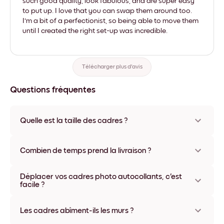
such good quality, look fabulous, and are super easy
to put up. I love that you can swap them around too.
I'm a bit of a perfectionist, so being able to move them
until I created the right set-up was incredible.
Télécharger plus d'avis
Questions fréquentes
Quelle est la taille des cadres ?
Les formats proposés vont de 21x28 cm à 56x112 cm.
Plusieurs matériaux et coloris disponibles, y compris sans
Combien de temps prend la livraison ?
cadre ou en toile.
La livraison de vos cadres photo personnalisés prend
Déplacer vos cadres photo autocollants, c'est
généralement une semaine. Livraison express possible dans
facile ?
certains pays. Un numéro de suivi accompagne chaque
commande.
Oui, nos cadres photo autocollants sont repositionnables à
l'infini, sans abîmer vos murs.
Les cadres abîment-ils les murs ?