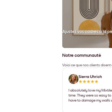
et collez votre cadre au mur.
Ajustez vos cadres à la p
Notre communauté
Voici ce que nos clients disent
Sierra Uhrich
I absolutely love my Mixti
time. They were so easy to 
have to damage my walls wi