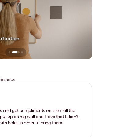
erfection
Sans aucune trace
 de nous
les and get compliments on them all the
put up on my wall and I love that I didn't
th holes in order to hang them.