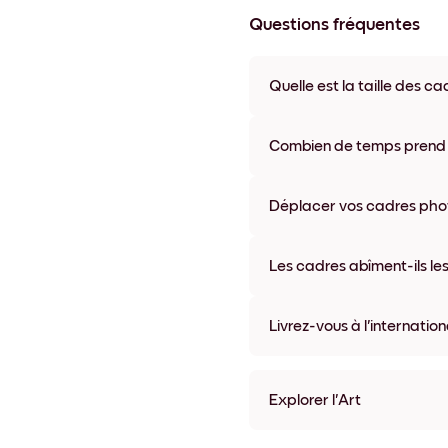
Questions fréquentes
Quelle est la taille des ca
Les formats proposés vont de 8
coloris disponibles, y compris 
Combien de temps prend la
La livraison de vos cadres ph
semaine. Livraison express po
Déplacer vos cadres photo
accompagne chaque comma
Oui, nos cadres photo autocolla
abîmer vos murs.
Les cadres abîment-ils les
Non, nos cadres photo autocol
Livrez-vous à l'internation
Oui, dans la plupart des pays 
Explorer l'Art
Ethereal Flow Sans bordure