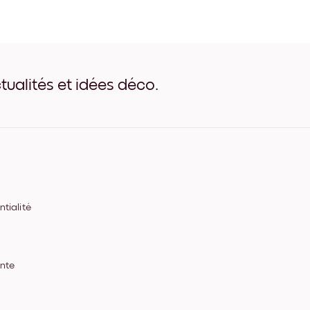
Ethereal Flow Noir
Ethereal Flow Blanc
Ethereal Flow Bois de Chên
Ethereal Flow Large Noir
Ethereal Flow Large Blanc
Ethereal Flow Large Noyer
tualités et idées déco.
Ethereal Flow Toile
tialité
ente