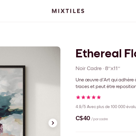
Ethereal F
Noir
Cadre
·
8''x11''
Une œuvre d'Art qui adhère à
traces et peut être repositi
4.9/5
Avec plus de 100 000 évalu
C$40
/ par cadre