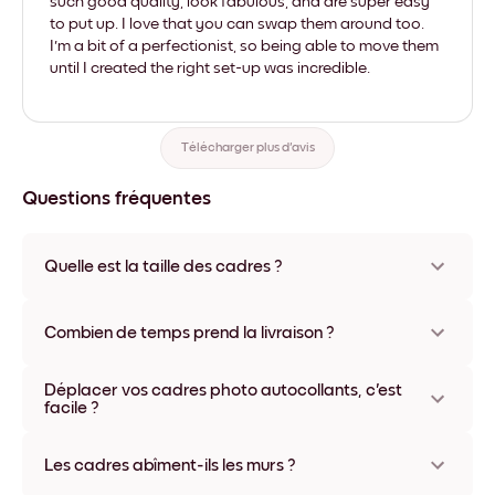
such good quality, look fabulous, and are super easy
to put up. I love that you can swap them around too.
I'm a bit of a perfectionist, so being able to move them
until I created the right set-up was incredible.
Télécharger plus d'avis
Questions fréquentes
Quelle est la taille des cadres ?
Les formats proposés vont de 8''x11'' à 22''x44''. Plusieurs
matériaux et coloris disponibles, y compris sans cadre ou en
Combien de temps prend la livraison ?
toile.
La livraison de vos cadres photo personnalisés prend
Déplacer vos cadres photo autocollants, c'est
généralement une semaine. Livraison express possible dans
facile ?
certains pays. Un numéro de suivi accompagne chaque
commande.
Oui, nos cadres photo autocollants sont repositionnables à
l'infini, sans abîmer vos murs.
Les cadres abîment-ils les murs ?