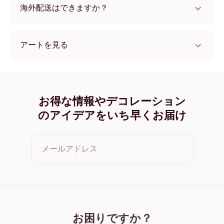
海外配送はできますか？
はい、世界中のほとんどの国へ配送可能です！
アートを見る
collectionSeasonal (12) フレームレス
collectionSeasonal (12) ブラック
collectionSeasonal (12) ホワイト
collectionSeasonal (12) オーク
お得な情報やデコレーション
collectionSeasonal (12) ワイド ブラック
のアイデアをいち早くお届け
collectionSeasonal (12) ワイド ホワイト
collectionSeasonal (12) ワイド 濃木目
collectionSeasonal (12) キャンバス
メールアドレス
クリックすると利用規約とプライバシーポリシーに同意した
ことになります
お困りですか？