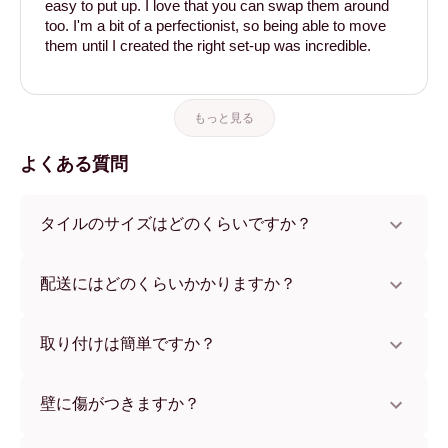
easy to put up. I love that you can swap them around
too. I'm a bit of a perfectionist, so being able to move
them until I created the right set-up was incredible.
もっと見る
よくある質問
タイルのサイズはどのくらいですか？
サイズは21x28 cmから56x112 cmまで。さまざまな素材と
フレームカラーからお選びいただけます。
配送にはどのくらいかかりますか？
通常約1週間でお届けします。一部の国ではお急ぎ便もご利
用いただけます。ご注文後、追跡番号をお知らせします。
取り付けは簡単ですか？
独自開発の粘着パッドで簡単に取り付けられます。壁に傷
をつけないため、賃貸のお部屋でも安心してお使いいただ
壁に傷がつきますか？
けます。
いいえ、壁を傷つけません。