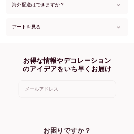
海外配送はできますか？
はい、世界中のほとんどの国へ配送可能です！
アートを見る
Cute Duck フレームレス
Cute Duck ブラック
Cute Duck ホワイト
Cute Duck オーク
お得な情報やデコレーション
Cute Duck ワイド ブラック
のアイデアをいち早くお届け
Cute Duck ワイド ホワイト
Cute Duck ワイド 濃木目
Cute Duck キャンバス
メールアドレス
クリックすると利用規約とプライバシーポリシーに同意した
ことになります
お困りですか？