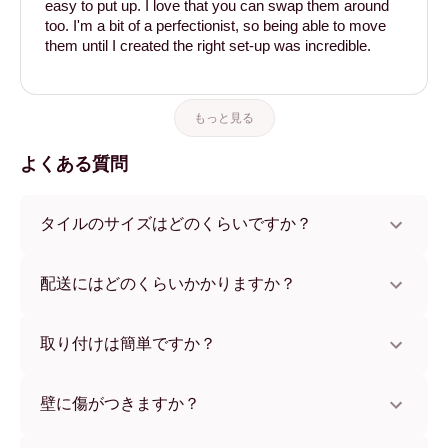
easy to put up. I love that you can swap them around
too. I'm a bit of a perfectionist, so being able to move
them until I created the right set-up was incredible.
もっと見る
よくある質問
タイルのサイズはどのくらいですか？
サイズは21x28 cmから56x112 cmまで。さまざまな素材と
フレームカラーからお選びいただけます。
配送にはどのくらいかかりますか？
通常約1週間でお届けします。一部の国ではお急ぎ便もご利
用いただけます。ご注文後、追跡番号をお知らせします。
取り付けは簡単ですか？
独自開発の粘着パッドで簡単に取り付けられます。壁に傷
をつけないため、賃貸のお部屋でも安心してお使いいただ
壁に傷がつきますか？
けます。
いいえ、壁を傷つけません。